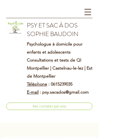
PSY ET SAC À DOS
SOPHIE BAUDOIN
Psychologue à domicile
pour
enfants et adolescents
Consultations et tests de QI
Montpellier | Castelnau-le-lez | Est
de Montpellier
Téléphone
: 0615239035
E-mail
: psy.sacados@gmail.com
Me contater par sms