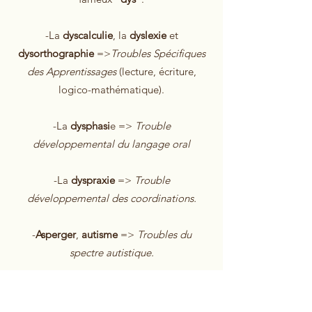
-La
dyscalculie
, la
dyslexie
et
dysorthographie
=>
Troubles Spécifiques
des Apprentissages
(lecture, écriture,
logico-mathématique).
-La
dysphasi
e =>
Trouble
développemental du langage oral
-La
dyspraxie
=>
Trouble
développemental des coordinations.
-
Asperger
,
autisme
=>
Troubles du
spectre autistique.
Concernant l'
hyperactivité
, elle arrive la